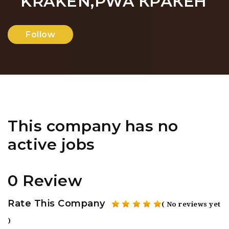
KRAKEN,PWA КРАКЕН
Follow
This company has no
active jobs
0 Review
Rate This Company
( No reviews yet
)