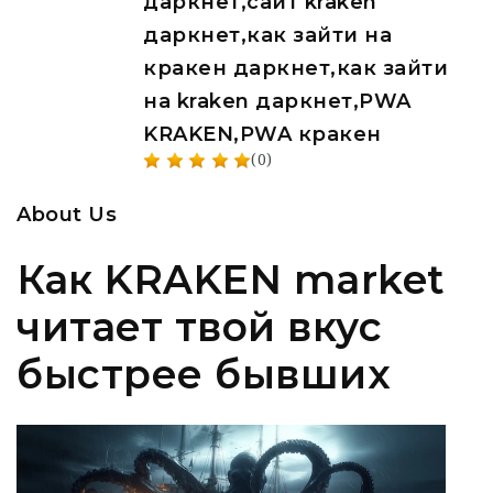
даркнет,сайт kraken
даркнет,как зайти на
кракен даркнет,как зайти
на kraken даркнет,PWA
KRAKEN,PWA кракен
(0)
About Us
Как KRAKEN market
читает твой вкус
быстрее бывших