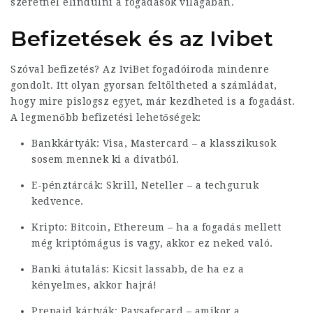
szeretnél elindulni a fogadások világában.
Befizetések és az Ivibet
Szóval befizetés? Az IviBet fogadóiroda mindenre
gondolt. Itt olyan gyorsan feltöltheted a számládat,
hogy mire pislogsz egyet, már kezdheted is a fogadást.
A legmenőbb befizetési lehetőségek:
Bankkártyák: Visa, Mastercard – a klasszikusok
sosem mennek ki a divatból.
E-pénztárcák: Skrill, Neteller – a techguruk
kedvence.
Kripto: Bitcoin, Ethereum – ha a fogadás mellett
még kriptómágus is vagy, akkor ez neked való.
Banki átutalás: Kicsit lassabb, de ha ez a
kényelmes, akkor hajrá!
Prepaid kártyák: Paysafecard – amikor a