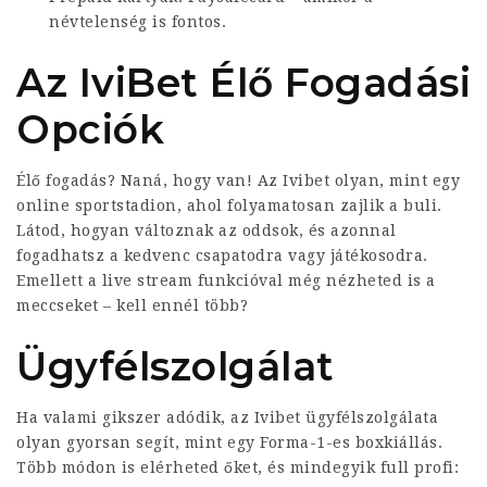
névtelenség is fontos.
Az IviBet Élő Fogadási
Opciók
Élő fogadás? Naná, hogy van! Az Ivibet olyan, mint egy
online sportstadion, ahol folyamatosan zajlik a buli.
Látod, hogyan változnak az oddsok, és azonnal
fogadhatsz a kedvenc csapatodra vagy játékosodra.
Emellett a live stream funkcióval még nézheted is a
meccseket – kell ennél több?
Ügyfélszolgálat
Ha valami gikszer adódik, az Ivibet ügyfélszolgálata
olyan gyorsan segít, mint egy Forma-1-es boxkiállás.
Több módon is elérheted őket, és mindegyik full profi: