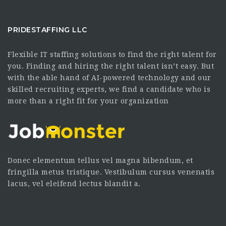
PRIDESTAFFING LLC
Flexible IT staffing solutions to find the right talent for
you. Finding and hiring the right talent isn’t easy. But
with the able hand of AI-powered technology and our
skilled recruiting experts, we find a candidate who is
more than a right fit for your organization
Donec elementum tellus vel magna bibendum, et
fringilla metus tristique. Vestibulum cursus venenatis
lacus, vel eleifend lectus blandit a.