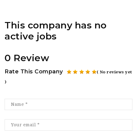
This company has no
active jobs
0 Review
Rate This Company
( No reviews yet
)