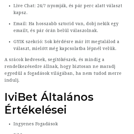
Live Chat: 24/7 nyomják, és pár perc alatt választ
kapsz.
Email: Ha hosszabb sztorid van, dobj nekik egy
emailt, és pár órán belül válaszolnak.
GYIK szekció: Sok kérdésre már itt megtalálod a
választ, mielőtt még kapcsolatba lépnél velük.
A srácok kedvesek, segítőkészek, és mindig a
rendelkezésedre állnak, hogy biztosan ne maradj
egyedül a fogadások világában, ha nem tudod merre
indulj.
IviBet Általános
Értékelései
Ingyenes Fogadások