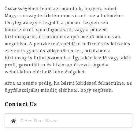
Összességében tehát azt mondjuk, hogy az Ivibet
Magyarország területén nem viccel – ez a bukméker
tényleg az egyik legjobb a piacon. Legyen szó
bónuszokról, sportfogadásról, vagy a pénzed
biztonságáról, itt minden szuper menő módon van
megoldva. A pénzkezelés például befizetés és kifizetés
esetén is gyors és zökkenőmentes, miközben a
biztonság is fullos számodra. Így, akár kezdő vagy, akár
profi, garantáltan és biztosan élvezni fogod a
weboldalon elérhető lehetőségeket.
Arra az esetre pedig, ha bármi kérdésed felmerülne, az
ügyfélszolgálat mindig elérhető, hogy segítsen.
Contact Us