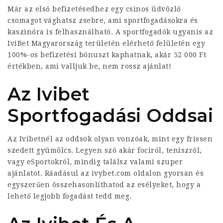
Már az első befizetésedhez egy csinos üdvözlő
csomagot vághatsz zsebre, ami sportfogadásokra és
kaszinóra is felhasználható. A sportfogadók ugyanis az
IviBet Magyarország területén elérhető felületén egy
100%-os befizetési bónuszt kaphatnak, akár 52 000 Ft
értékben, ami valljuk be, nem rossz ajánlat!
Az Ivibet
Sportfogadási Oddsai
Az Ivibetnél az oddsok olyan vonzóak, mint egy frissen
szedett gyümölcs. Legyen szó akár fociról, teniszről,
vagy eSportokról, mindig találsz valami szuper
ajánlatot. Ráadásul az
ivybet.com
oldalon gyorsan és
egyszerűen összehasonlíthatod az esélyeket, hogy a
lehető legjobb fogadást tedd meg.