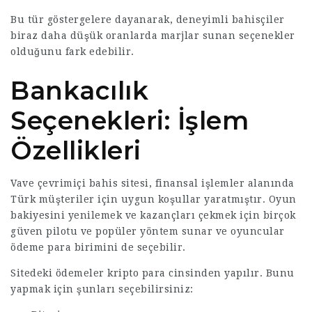
Bu tür göstergelere dayanarak, deneyimli bahisçiler
biraz daha düşük oranlarda marjlar sunan seçenekler
olduğunu fark edebilir.
Bankacılık
Seçenekleri: İşlem
Özellikleri
Vave çevrimiçi bahis sitesi, finansal işlemler alanında
Türk müşteriler için uygun koşullar yaratmıştır. Oyun
bakiyesini yenilemek ve kazançları çekmek için birçok
güven pilotu ve popüler yöntem sunar ve oyuncular
ödeme para birimini de seçebilir.
Sitedeki ödemeler kripto para cinsinden yapılır. Bunu
yapmak için şunları seçebilirsiniz: