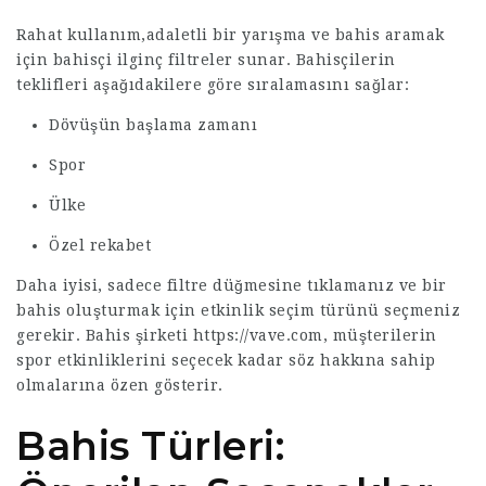
Rahat kullanım,adaletli bir yarışma ve bahis aramak
için bahisçi ilginç filtreler sunar. Bahisçilerin
teklifleri aşağıdakilere göre sıralamasını sağlar:
Dövüşün başlama zamanı
Spor
Ülke
Özel rekabet
Daha iyisi, sadece filtre düğmesine tıklamanız ve bir
bahis oluşturmak için etkinlik seçim türünü seçmeniz
gerekir. Bahis şirketi
https://vave.com
, müşterilerin
spor etkinliklerini seçecek kadar söz hakkına sahip
olmalarına özen gösterir.
Bahis Türleri: