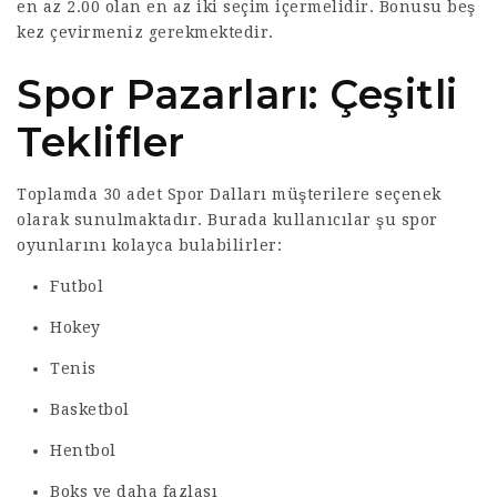
en az 2.00 olan en az iki seçim içermelidir. Bonusu beş
kez çevirmeniz gerekmektedir.
Spor Pazarları: Çeşitli
Teklifler
Toplamda 30 adet Spor Dalları müşterilere seçenek
olarak sunulmaktadır. Burada kullanıcılar şu spor
oyunlarını kolayca bulabilirler:
Futbol
Hokey
Tenis
Basketbol
Hentbol
Boks ve daha fazlası