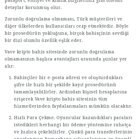
pasaport, ehliyet ve kimlik bilgileriniz gibi önemli
detaylar korunmuş olur.
Zorunlu doğrulama olmaması, Türk müşterileri ve
diğer ülkelerden kullanıcıları cezp etmektedir. Böyle
bir prosedürün yokluğuna, birçok bahisçinin sevdiği
bir dizi olumlu özellik eşlik eder.
Vave kripto bahis sitesinde zorunlu doğrulama
olmamasının başlıca avantajları arasında şunlar yer
alır:
Bahisçiler bir e-posta adresi ve oluşturdukları
şifre ile hızlı bir şekilde kayıt prosedürünü
tamamlayabilirler. Ardından kişisel hesaplarına
erişerek Vave kripto bahis sitesinin tüm
hizmetlerinden faydalanmaları mümkün olacaktır.
Hızlı Para Çekme. Oyuncular kazandıkları paraları
istedikleri herhangi bir ödeme yöntemine rahatça
ve hızlıca çekebilirler. Çünkü para transferlerinin