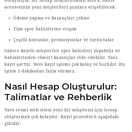
Dolayısıyla, bir hesap oluşturduktan sonra, bahis
acentesinin yeni müşterileri şunlara erişebilecek:
Ödeme yapma ve kazançları çekme
Tüm spor bahislerine erişim
Çeşitli bonuslar, promosyonlar ve turnuvalar
Sadece kayıtlı müşteriler spor bahisleri yapabilir ve
bahislerinden cömert kazançlar elde edebilir. Yani
kayıt şarttır. Vave kayıt işlemi çok kolay ve hızlıdır. Bu
işlem 5 dakikadan fazla sürmez.
Nasıl Hesap Oluşturulur:
Talimatlar ve Rehberlik
Vave resmi web sitesi yeni bir müşterisi için hesap
oluşturmak çok kolaydır. Kayıt prosedürü aşağıdaki
gibidir: