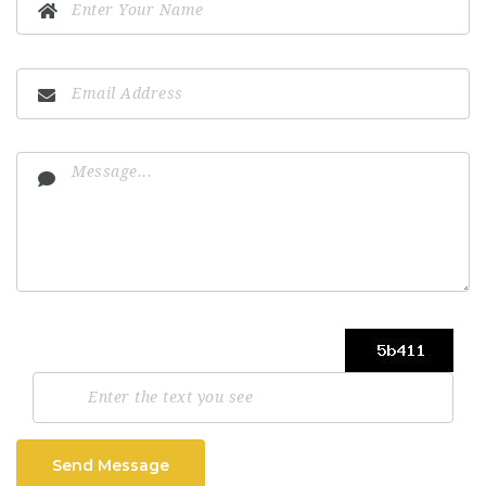
Send Message