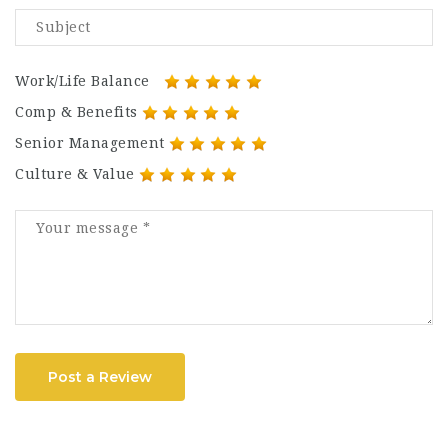
Work/Life Balance
Comp & Benefits
Senior Management
Culture & Value
Post a Review