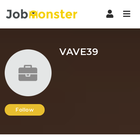
Nav
VAVE39
Follow