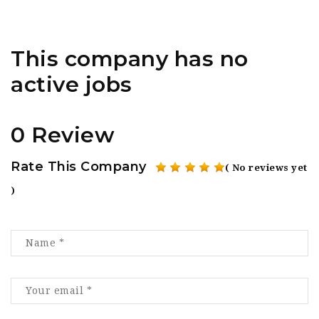
This company has no
active jobs
0 Review
Rate This Company
( No reviews yet
)