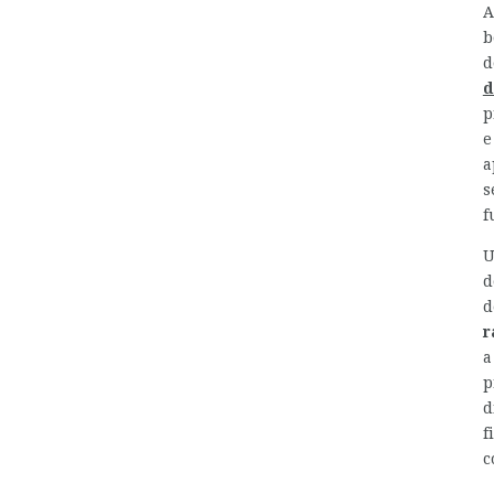
A
b
d
d
p
e
a
s
f
U
d
d
r
a
p
d
f
c