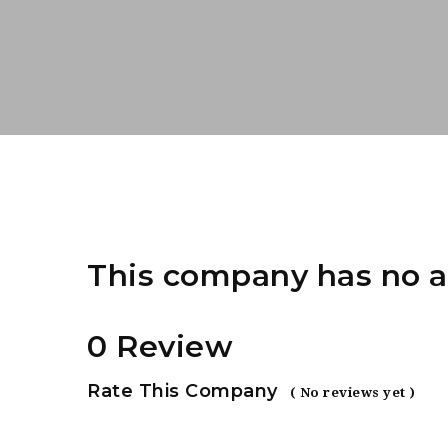
This company has no a
0 Review
Rate This Company
( No reviews yet )