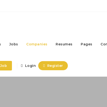
s
Jobs
Companies
Resumes
Pages
Co
 Job
Login
Register