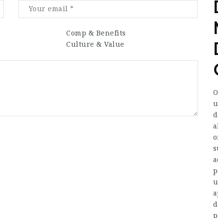
Comp & Benefits
Culture & Value
O
u
d
a
o
s
a
p
u
a
d
p