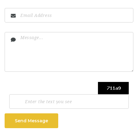
Send Message