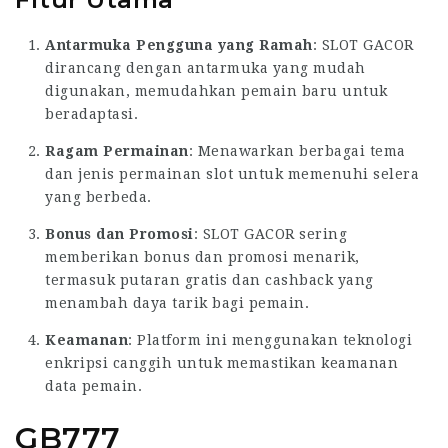
Antarmuka Pengguna yang Ramah
:
SLOT GACOR
dirancang dengan antarmuka yang mudah
digunakan, memudahkan pemain baru untuk
beradaptasi.
Ragam Permainan
: Menawarkan berbagai tema
dan jenis permainan slot untuk memenuhi selera
yang berbeda.
Bonus dan Promosi
: SLOT GACOR sering
memberikan bonus dan promosi menarik,
termasuk putaran gratis dan cashback yang
menambah daya tarik bagi pemain.
Keamanan
: Platform ini menggunakan teknologi
enkripsi canggih
untuk memastikan keamanan
data pemain.
GB777