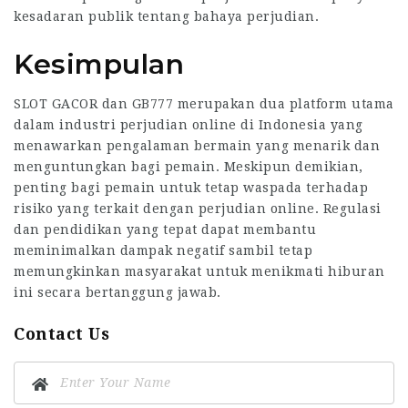
kesadaran publik tentang bahaya perjudian.
Kesimpulan
SLOT GACOR dan GB777 merupakan dua platform utama
dalam industri perjudian online di Indonesia yang
menawarkan pengalaman bermain yang menarik dan
menguntungkan bagi pemain. Meskipun demikian,
penting bagi pemain untuk tetap waspada terhadap
risiko yang terkait dengan perjudian online. Regulasi
dan pendidikan yang tepat dapat membantu
meminimalkan dampak negatif sambil tetap
memungkinkan masyarakat untuk menikmati hiburan
ini secara bertanggung jawab.
Contact Us