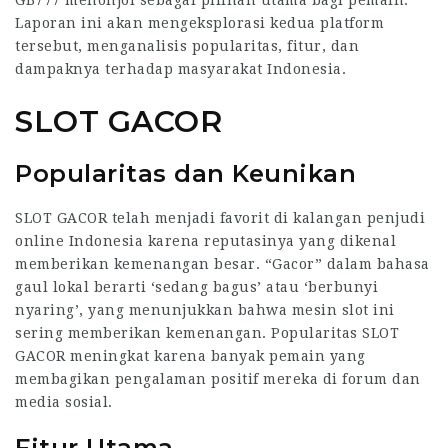
GB777 menonjol sebagai pilihan utama bagi pemain.
Laporan ini akan mengeksplorasi kedua platform
tersebut, menganalisis popularitas, fitur, dan
dampaknya terhadap masyarakat Indonesia.
SLOT GACOR
Popularitas dan Keunikan
SLOT GACOR telah menjadi favorit di kalangan penjudi
online Indonesia karena reputasinya yang dikenal
memberikan kemenangan besar. “Gacor” dalam bahasa
gaul lokal berarti ‘sedang bagus’ atau ‘berbunyi
nyaring’, yang menunjukkan bahwa mesin slot ini
sering memberikan kemenangan. Popularitas SLOT
GACOR meningkat karena banyak pemain yang
membagikan pengalaman positif mereka di forum dan
media sosial.
Fitur Utama