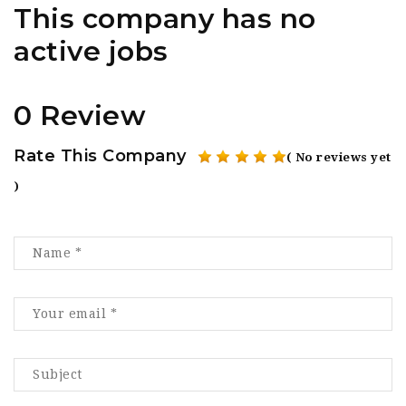
This company has no
active jobs
0 Review
Rate This Company
( No reviews yet
)