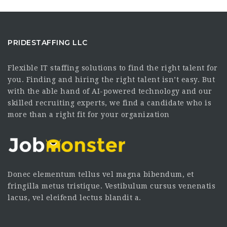
PRIDESTAFFING LLC
Flexible IT staffing solutions to find the right talent for
you. Finding and hiring the right talent isn’t easy. But
with the able hand of AI-powered technology and our
skilled recruiting experts, we find a candidate who is
more than a right fit for your organization
Donec elementum tellus vel magna bibendum, et
fringilla metus tristique. Vestibulum cursus venenatis
lacus, vel eleifend lectus blandit a.