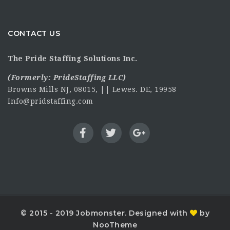
CONTACT US
The Pride Staffing Solutions Inc.
(Formerly:
PrideStaffing LLC
)
Browns Mills NJ, 08015, || Lewes. DE, 19958
Info@pridstaffing.com
© 2015 - 2019 Jobmonster. Designed with
by
NooTheme