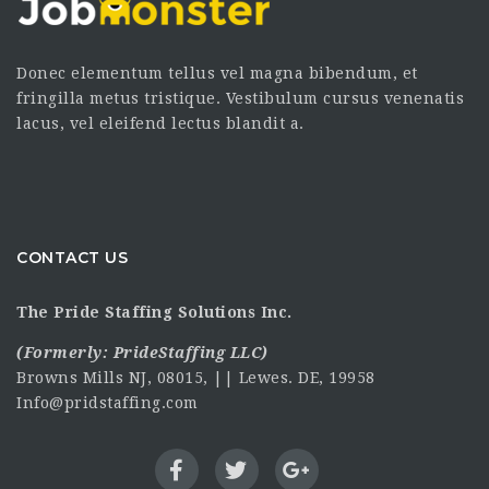
Donec elementum tellus vel magna bibendum, et
fringilla metus tristique. Vestibulum cursus venenatis
lacus, vel eleifend lectus blandit a.
CONTACT US
The Pride Staffing Solutions Inc.
(Formerly:
PrideStaffing LLC
)
Browns Mills NJ, 08015, || Lewes. DE, 19958
Info@pridstaffing.com