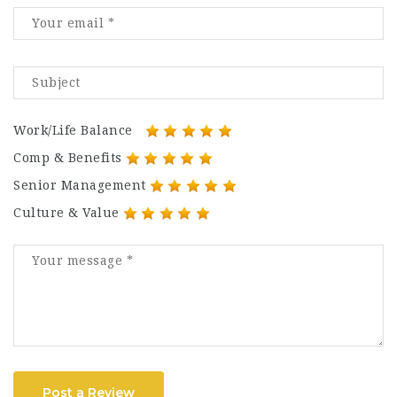
Work/Life Balance
Comp & Benefits
Senior Management
Culture & Value
Post a Review