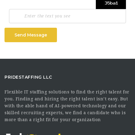
Send Message
PRIDESTAFFING LLC
Flexible IT staffing solutions to find the right talent for
you. Finding and hiring the right talent isn’t easy. But
with the able hand of AI-powered technology and our
skilled recruiting experts, we find a candidate who is
more than a right fit for your organization