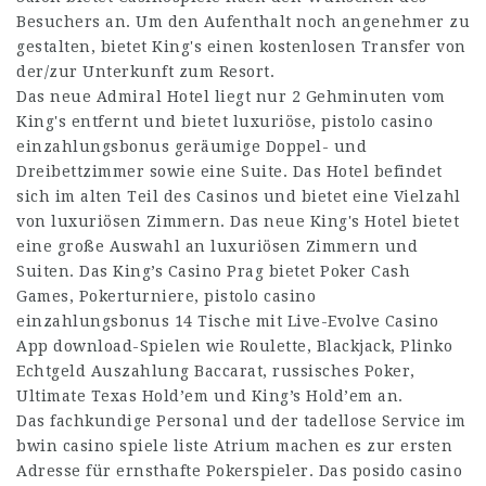
Besuchers an. Um den Aufenthalt noch angenehmer zu
gestalten, bietet King's einen kostenlosen Transfer von
der/zur Unterkunft zum Resort.
Das neue Admiral Hotel liegt nur 2 Gehminuten vom
King's entfernt und bietet luxuriöse,
pistolo casino
einzahlungsbonus
geräumige Doppel- und
Dreibettzimmer sowie eine Suite. Das Hotel befindet
sich im alten Teil des Casinos und bietet eine Vielzahl
von luxuriösen Zimmern. Das neue King's Hotel bietet
eine große Auswahl an luxuriösen Zimmern und
Suiten. Das King’s Casino Prag bietet Poker Cash
Games, Pokerturniere,
pistolo casino
einzahlungsbonus
14 Tische mit Live-
Evolve Casino
App download
-Spielen wie Roulette, Blackjack,
Plinko
Echtgeld Auszahlung
Baccarat, russisches Poker,
Ultimate Texas Hold’em und King’s Hold’em an.
Das fachkundige Personal und der tadellose Service im
bwin casino spiele liste
Atrium machen es zur ersten
Adresse für ernsthafte Pokerspieler. Das
posido casino