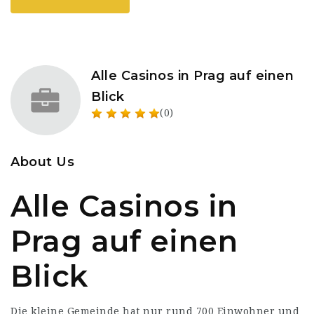
Alle Casinos in Prag auf einen
Blick
(0)
About Us
Alle Casinos in
Prag auf einen
Blick
Die kleine Gemeinde hat nur rund 700 Einwohner und