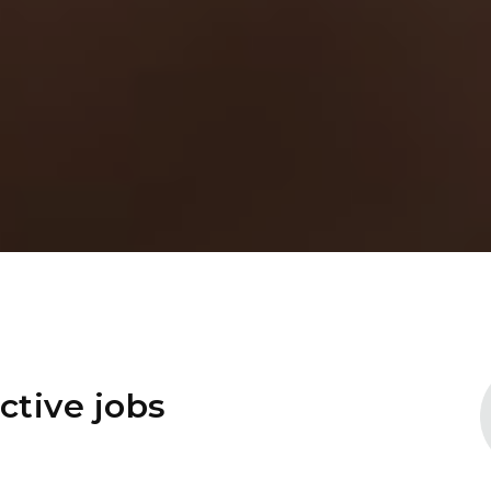
ctive jobs