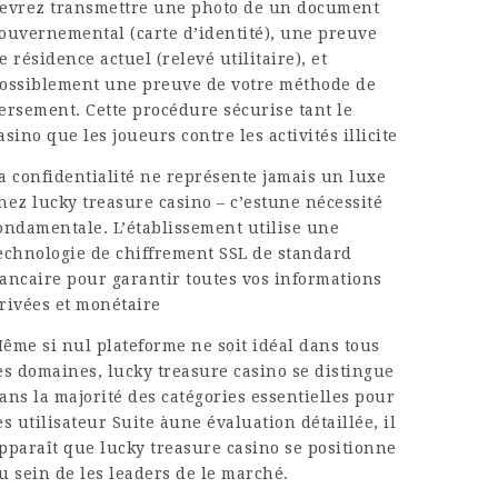
evrez transmettre une photo de un document
ouvernemental (carte d’identité), une preuve
e résidence actuel (relevé utilitaire), et
ossiblement une preuve de votre méthode de
ersement. Cette procédure sécurise tant le
asino que les joueurs contre les activités illicite
a confidentialité ne représente jamais un luxe
hez lucky treasure casino – c’estune nécessité
ondamentale. L’établissement utilise une
echnologie de chiffrement SSL de standard
ancaire pour garantir toutes vos informations
rivées et monétaire
ême si nul plateforme ne soit idéal dans tous
es domaines, lucky treasure casino se distingue
ans la majorité des catégories essentielles pour
es utilisateur Suite àune évaluation détaillée, il
pparaît que lucky treasure casino se positionne
u sein de les leaders de le marché.