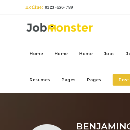
Hotline:
0123-456-789
Home
Home
Home
Jobs
J
Resumes
Pages
Pages
Post
BENJAMIN