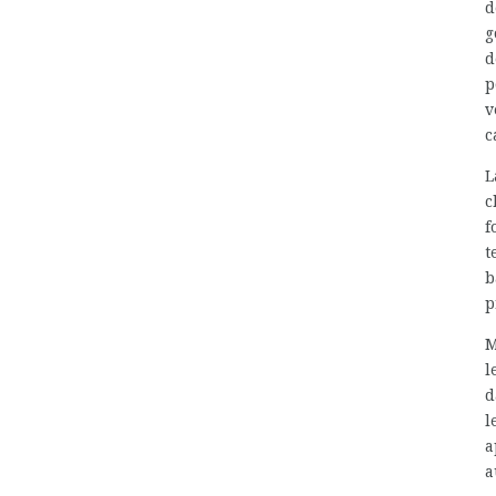
d
g
d
p
v
c
L
c
f
t
b
p
M
l
d
l
a
a