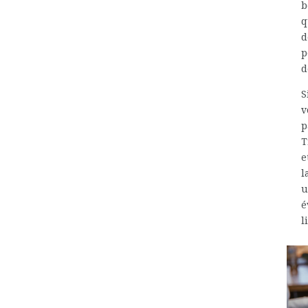
b
q
d
p
d
S
v
p
T
e
l
u
é
l