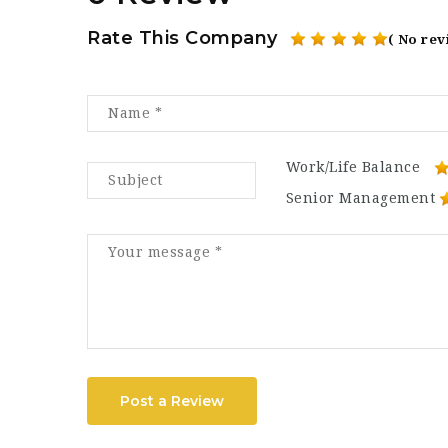
Rate This Company
( No rev
Work/Life Balance
Senior Management
Post a Review