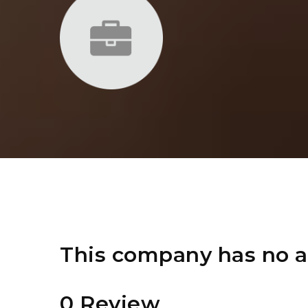
This company has no a
0 Review