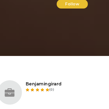
Follow
Benjamingirard
(0)