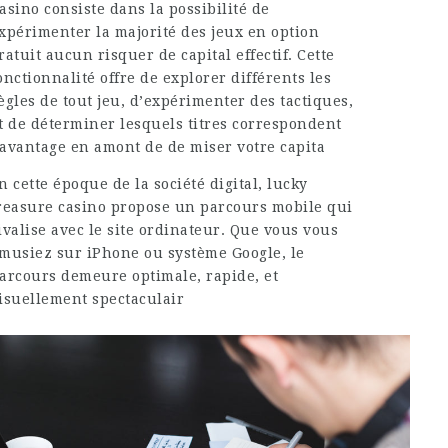
asino consiste dans la possibilité de
xpérimenter la majorité des jeux en option
ratuit aucun risquer de capital effectif. Cette
onctionnalité offre de explorer différents les
ègles de tout jeu, d’expérimenter des tactiques,
t de déterminer lesquels titres correspondent
avantage en amont de de miser votre capita
n cette époque de la société digital, lucky
reasure casino propose un parcours mobile qui
ivalise avec le site ordinateur. Que vous vous
musiez sur iPhone ou système Google, le
arcours demeure optimale, rapide, et
isuellement spectaculair