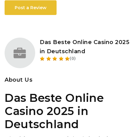
Post a Review
Das Beste Online Casino 2025
in Deutschland
(0)
About Us
Das Beste Online
Casino 2025 in
Deutschland