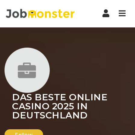
Nav
DAS BESTE ONLINE
CASINO 2025 IN
DEUTSCHLAND
Follow