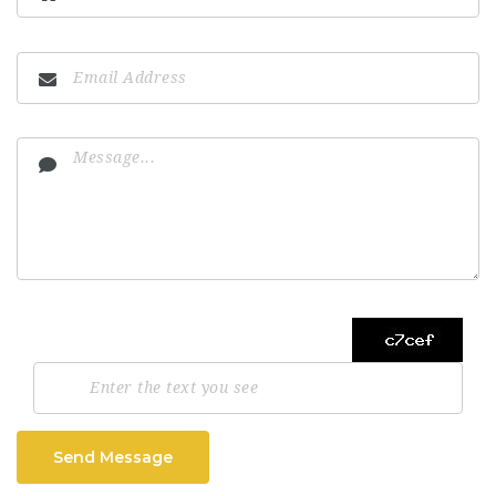
Send Message