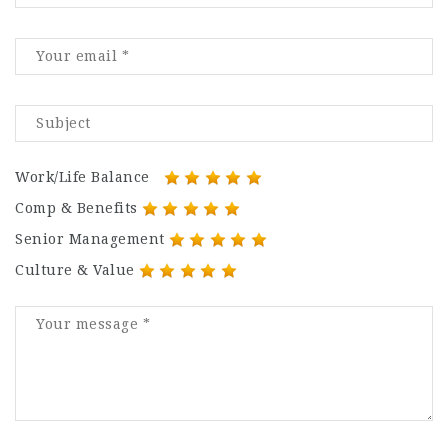
Work/Life Balance
Comp & Benefits
Senior Management
Culture & Value