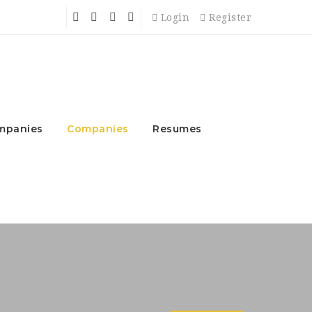
Login
Register
mpanies
Companies
Resumes