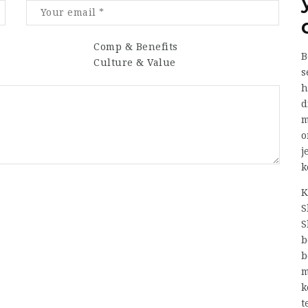
Comp & Benefits
B
Culture & Value
s
h
d
m
o
j
k
K
S
S
b
b
m
k
t