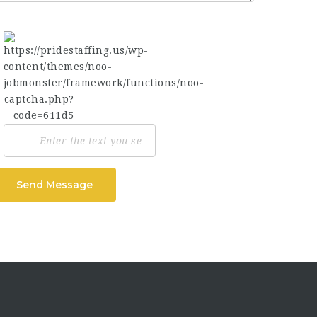
Send Message