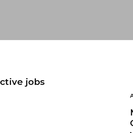
ctive jobs