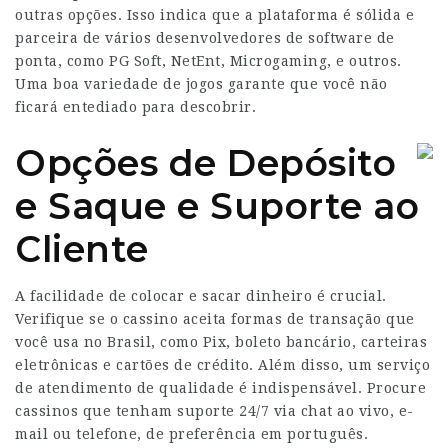
outras opções. Isso indica que a plataforma é sólida e
parceira de vários desenvolvedores de software de
ponta, como PG Soft, NetEnt, Microgaming, e outros.
Uma boa variedade de jogos garante que você não
ficará entediado para descobrir.
Opções de Depósito
e Saque e Suporte ao
Cliente
A facilidade de colocar e sacar dinheiro é crucial.
Verifique se o cassino aceita formas de transação que
você usa no Brasil, como Pix, boleto bancário, carteiras
eletrônicas e cartões de crédito. Além disso, um serviço
de atendimento de qualidade é indispensável. Procure
cassinos que tenham suporte 24/7 via chat ao vivo, e-
mail ou telefone, de preferência em português.