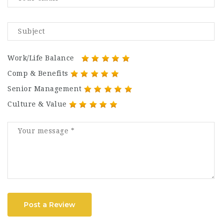
Work/Life Balance
Comp & Benefits
Senior Management
Culture & Value
Post a Review