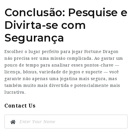
Conclusão: Pesquise e
Divirta-se com
Segurança
Escolher o lugar perfeito para jogar Fortune Dragon
não precisa ser uma missão complicada. Ao gastar um
pouco de tempo para analisar esses pontos-chave —
licença, bônus, variedade de jogos e suporte — você
garante não apenas uma jogatina mais segura, mas
também muito mais divertida e potencialmente mais
lucrativa.
Contact Us