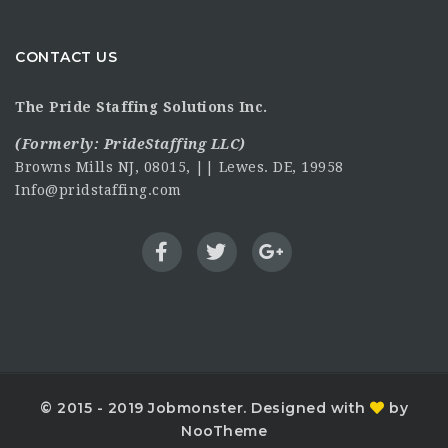
CONTACT US
The Pride Staffing Solutions Inc.
(Formerly:
PrideStaffing LLC
)
Browns Mills NJ, 08015, || Lewes. DE, 19958
Info@pridstaffing.com
© 2015 - 2019 Jobmonster. Designed with
by
NooTheme