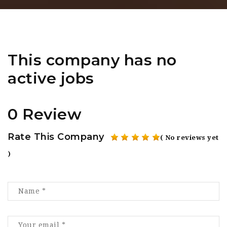
This company has no
active jobs
0 Review
Rate This Company
( No reviews yet
)