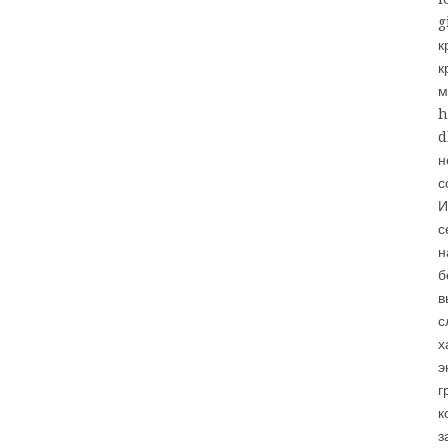
к
к
м
h
d
н
с
И
с
н
б
в
с
х
э
г
к
з