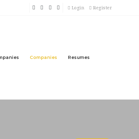
Login
Register
mpanies
Companies
Resumes