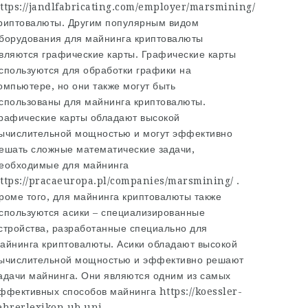
ttps://jandlfabricating.com/employer/marsmining/
риптовалюты. Другим популярным видом
борудования для майнинга криптовалюты
вляются графические карты. Графические карты
спользуются для обработки графики на
омпьютере, но они также могут быть
спользованы для майнинга криптовалюты.
рафические карты обладают высокой
ычислительной мощностью и могут эффективно
ешать сложные математические задачи,
еобходимые для майнинга
ttps://pracaeuropa.pl/companies/marsmining/
.
роме того, для майнинга криптовалюты также
спользуются асики – специализированные
стройства, разработанные специально для
айнинга криптовалюты. Асики обладают высокой
ычислительной мощностью и эффективно решают
адачи майнинга. Они являются одним из самых
ффективных способов майнинга
https://koessler-
ehrerlexikon.ub.uni-