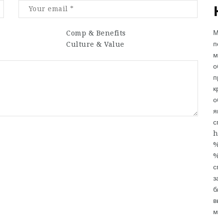
М
Comp & Benefits
п
Culture & Value
м
о
п
к
о
я
с
h
с
з
б
в
м