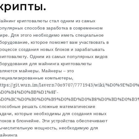
крипты.
айнинг криптовалюты стал одним из самых
опулярных способов заработка в современном
ире. Для этого необходимо иметь специальное
борудование, которое поможет вам участвовать в
роцессе создания новых блоков и зарабатывать
риптовалюту. Одним из самых популярных видов
борудования для майнинга криптовалюты
вляются майнеры. Майнеры – это
пециализированные компьютеры,
ttps://git.wun.im/lavern70o9707/7771943/wiki/%D
%D0%B4%D0%BB%D1%8F-
%D0%BC%D0%B0%D0%B9%D0%BD%D0%B8%D0%BD%D0%B3%
пособные решать сложные математические
адачи, которые необходимы для создания новых
локов в блокчейне. Эти устройства обеспечивают
ычислительную мощность, необходимую для
айнинга