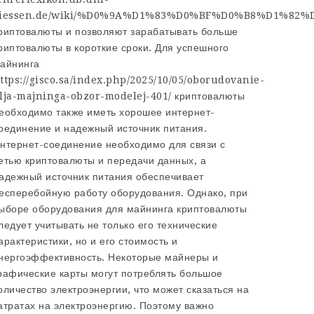
giessen.de/wiki/%D0%9A%D1%83%D0%BF%D0%B8%D1%
риптовалюты и позволяют зарабатывать больше
риптовалюты в короткие сроки. Для успешного
айнинга
ttps://gisco.sa/index.php/2025/10/05/oborudovanie-
lja-majninga-obzor-modelej-401/
криптовалюты
еобходимо также иметь хорошее интернет-
оединение и надежный источник питания.
нтернет-соединение необходимо для связи с
етью криптовалюты и передачи данных, а
адежный источник питания обеспечивает
есперебойную работу оборудования. Однако, при
ыборе оборудования для майнинга криптовалюты
ледует учитывать не только его технические
арактеристики, но и его стоимость и
нергоэффективность. Некоторые майнеры и
рафические карты могут потреблять большое
оличество электроэнергии, что может сказаться на
атратах на электроэнергию. Поэтому важно