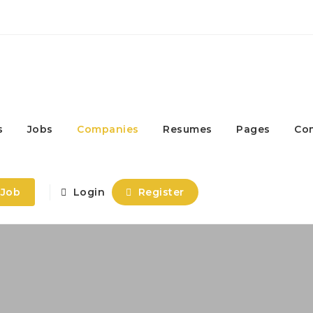
s
Jobs
Companies
Resumes
Pages
Co
 Job
Login
Register