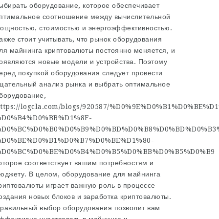
ыбирать оборудование, которое обеспечивает
птимальное соотношение между вычислительной
ощностью, стоимостью и энергоэффективностью.
акже стоит учитывать, что рынок оборудования
ля майнинга криптовалюты постоянно меняется, и
оявляются новые модели и устройства. Поэтому
еред покупкой оборудования следует провести
щательный анализ рынка и выбрать оптимальное
борудование,
ttps://logcla.com/blogs/920587/%D0%9E%D0%B1%D0
%D0%B4%D0%BB%D1%8F-
%D0%BC%D0%B0%D0%B9%D0%BD%D0%B8%D0%BD%D0%B3
%D0%BE%D0%B1%D0%B7%D0%BE%D1%80-
%D0%BC%D0%BE%D0%B4%D0%B5%D0%BB%D0%B5%D0%B9
оторое соответствует вашим потребностям и
юджету. В целом, оборудование для майнинга
риптовалюты играет важную роль в процессе
оздания новых блоков и заработка криптовалюты.
равильный выбор оборудования позволит вам