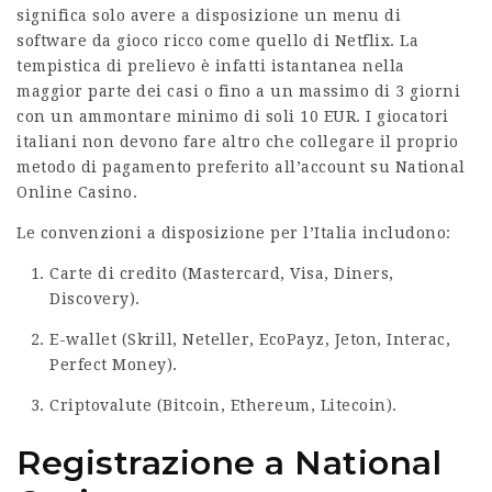
significa solo avere a disposizione un menu di
software da gioco ricco come quello di Netflix. La
tempistica di prelievo è infatti istantanea nella
maggior parte dei casi o fino a un massimo di 3 giorni
con un ammontare minimo di soli 10 EUR. I giocatori
italiani non devono fare altro che collegare il proprio
metodo di pagamento preferito all’account su National
Online Casino.
Le convenzioni a disposizione per l’Italia includono:
Carte di credito (Mastercard, Visa, Diners,
Discovery).
E-wallet (Skrill, Neteller, EcoPayz, Jeton, Interac,
Perfect Money).
Criptovalute (Bitcoin, Ethereum, Litecoin).
Registrazione a National