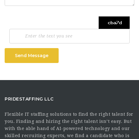
Send Message
PRIDESTAFFING LLC
Flexible IT staffing solutions to find the right talent for
you. Finding and hiring the right talent isn’t easy. But
with the able hand of AI-powered technology and our
skilled recruiting experts, we find a candidate who is