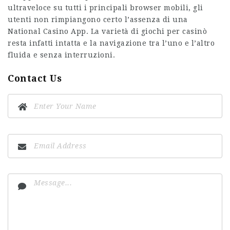
ultraveloce su tutti i principali browser mobili, gli
utenti non rimpiangono certo l’assenza di una
National Casino App. La varietà di giochi per casinò
resta infatti intatta e la navigazione tra l’uno e l’altro
fluida e senza interruzioni.
Contact Us