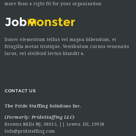
more than a right fit for your organization
Donec elementum tellus vel magna bibendum, et
fringilla metus tristique. Vestibulum cursus venenatis
lacus, vel eleifend lectus blandit a.
CONTACT US
The Pride Staffing Solutions Inc.
(Formerly:
PrideStaffing LLC
)
Browns Mills NJ, 08015, || Lewes. DE, 19958
Info@pridstaffing.com