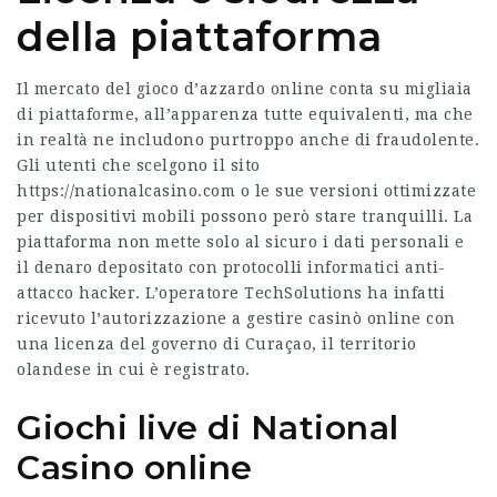
della piattaforma
Il mercato del gioco d’azzardo online conta su migliaia
di piattaforme, all’apparenza tutte equivalenti, ma che
in realtà ne includono purtroppo anche di fraudolente.
Gli utenti che scelgono il sito
https://nationalcasino.com
o le sue versioni ottimizzate
per dispositivi mobili possono però stare tranquilli. La
piattaforma non mette solo al sicuro i dati personali e
il denaro depositato con protocolli informatici anti-
attacco hacker. L’operatore TechSolutions ha infatti
ricevuto l’autorizzazione a gestire casinò online con
una licenza del governo di Curaçao, il territorio
olandese in cui è registrato.
Giochi live di National
Casino online