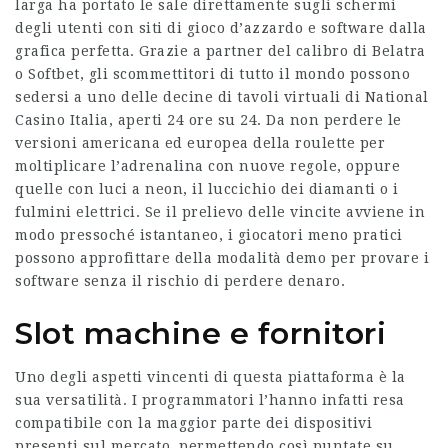
larga ha portato le sale direttamente sugli schermi
degli utenti con siti di gioco d’azzardo e software dalla
grafica perfetta. Grazie a partner del calibro di Belatra
o Softbet, gli scommettitori di tutto il mondo possono
sedersi a uno delle decine di tavoli virtuali di National
Casino Italia, aperti 24 ore su 24. Da non perdere le
versioni americana ed europea della roulette per
moltiplicare l’adrenalina con nuove regole, oppure
quelle con luci a neon, il luccichio dei diamanti o i
fulmini elettrici. Se il prelievo delle vincite avviene in
modo pressoché istantaneo, i giocatori meno pratici
possono approfittare della modalità demo per provare i
software senza il rischio di perdere denaro.
Slot machine e fornitori
Uno degli aspetti vincenti di questa piattaforma è la
sua versatilità. I programmatori l’hanno infatti resa
compatibile con la maggior parte dei dispositivi
presenti sul mercato, permettendo così puntate su