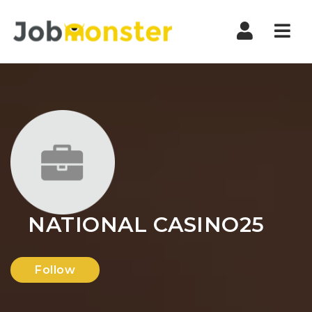
Nav
NATIONAL CASINO25
Follow