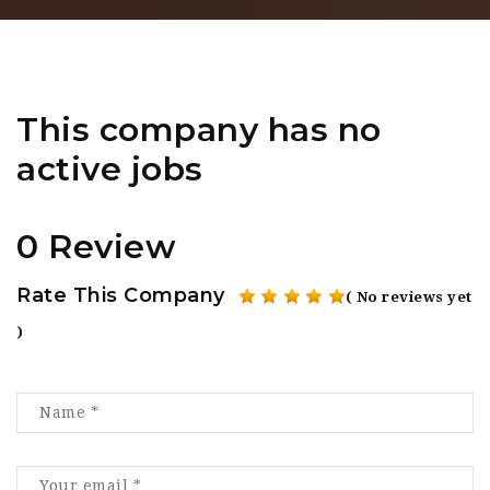
This company has no
active jobs
0 Review
Rate This Company
( No reviews yet
)