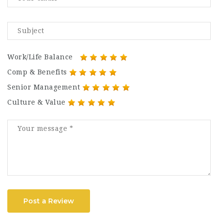
Work/Life Balance
Comp & Benefits
Senior Management
Culture & Value
Post a Review