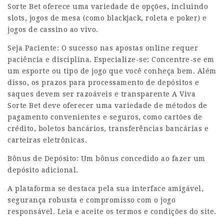
Sorte Bet oferece uma variedade de opções, incluindo
slots, jogos de mesa (como blackjack, roleta e poker) e
jogos de cassino ao vivo.
Seja Paciente: O sucesso nas apostas online requer
paciência e disciplina. Especialize-se: Concentre-se em
um esporte ou tipo de jogo que você conheça bem. Além
disso, os prazos para processamento de depósitos e
saques devem ser razoáveis e transparente A Viva
Sorte Bet deve oferecer uma variedade de métodos de
pagamento convenientes e seguros, como cartões de
crédito, boletos bancários, transferências bancárias e
carteiras eletrônicas.
Bônus de Depósito: Um bônus concedido ao fazer um
depósito adicional.
A plataforma se destaca pela sua interface amigável,
segurança robusta e compromisso com o jogo
responsável. Leia e aceite os termos e condições do site.