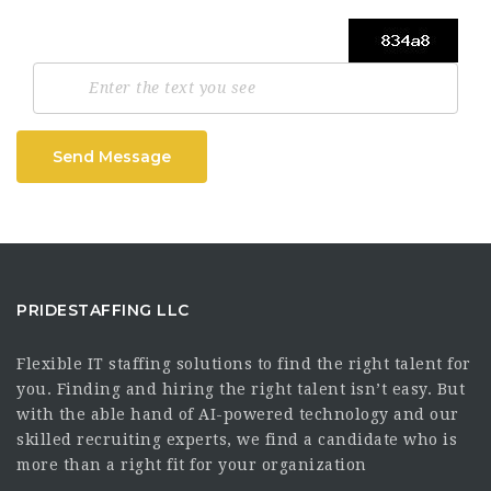
Send Message
PRIDESTAFFING LLC
Flexible IT staffing solutions to find the right talent for
you. Finding and hiring the right talent isn’t easy. But
with the able hand of AI-powered technology and our
skilled recruiting experts, we find a candidate who is
more than a right fit for your organization