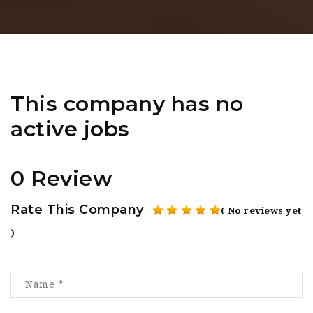
This company has no
active jobs
0 Review
Rate This Company
( No reviews yet
)