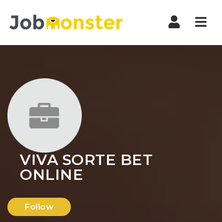
Nav
VIVA SORTE BET
ONLINE
Follow